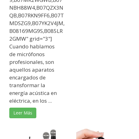
NBH88W4,B07QZX3N
QB,B07RKN9FF6,B07T
MDSZG9,B07YK2V4JM,
B08169MG9S,B085LR
2GMW" grid="3"]
Cuando hablamos
de micrófonos
profesionales, son
aquellos aparatos
encargados de
transformar la
energía acústica en
eléctrica, en los ...
Leer Más