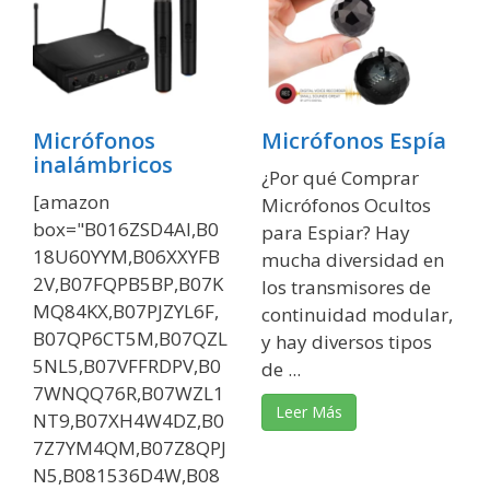
Micrófonos
Micrófonos Espía
inalámbricos
¿Por qué Comprar
[amazon
Micrófonos Ocultos
box="B016ZSD4AI,B0
para Espiar? Hay
18U60YYM,B06XXYFB
mucha diversidad en
2V,B07FQPB5BP,B07K
los transmisores de
MQ84KX,B07PJZYL6F,
continuidad modular,
B07QP6CT5M,B07QZL
y hay diversos tipos
5NL5,B07VFFRDPV,B0
de ...
7WNQQ76R,B07WZL1
Leer Más
NT9,B07XH4W4DZ,B0
7Z7YM4QM,B07Z8QPJ
N5,B081536D4W,B08