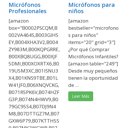
Micrófonos
Micrófonos para
Profesionales
niños
[amazon
[amazon
box="B0002PSCQM,B
bestseller="microfono
002VA464S,B003GIHS
s para niños"
EY,B004XHA3V2,B004
items="20" grid="3"]
ZY983M,B00KQPGRRE,
¿Por qué Comprar
B00XBQ8UGG,B00XJF
Micrófonos Infantiles?
5DMI,B00XOXRTX6,B0
[amazon table="249"]
19U5M3XC,B01ISNU3
Desde muy pequeños
X4,B01KNS9TBE,B01L
tienen la oportunidad
W41JF0,B06XNQVCKG,
de ...
B071R5PK6V,B074HZF
Leer Más
G3P,B074N4HWV9,B0
79GC95S4,B07DJ9N4
M8,B07DTTGZ7M,B07
GXW6P79,B07KTTH5S
9,B07MK2WGWB,B07