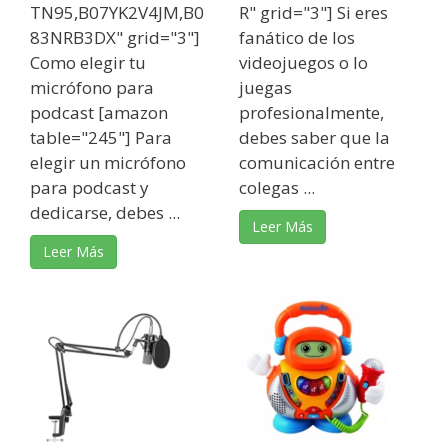
TN95,B07YK2V4JM,B0
R" grid="3"] Si eres
83NRB3DX" grid="3"]
fanático de los
Como elegir tu
videojuegos o lo
micrófono para
juegas
podcast [amazon
profesionalmente,
table="245"] Para
debes saber que la
elegir un micrófono
comunicación entre
para podcast y
colegas ...
dedicarse, debes ...
Leer Más
Leer Más