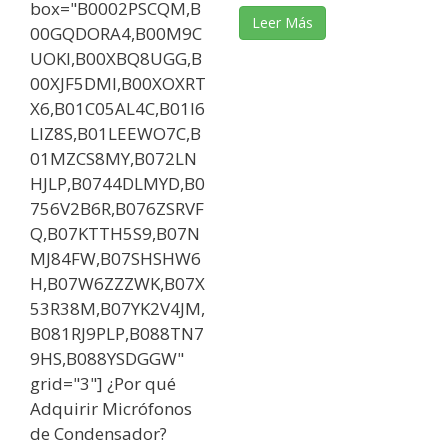
box="B0002PSCQM,B
Leer Más
00GQDORA4,B00M9C
UOKI,B00XBQ8UGG,B
00XJF5DMI,B00XOXRT
X6,B01C05AL4C,B01I6
LIZ8S,B01LEEWO7C,B
01MZCS8MY,B072LN
HJLP,B0744DLMYD,B0
756V2B6R,B076ZSRVF
Q,B07KTTH5S9,B07N
MJ84FW,B07SHSHW6
H,B07W6ZZZWK,B07X
53R38M,B07YK2V4JM,
B081RJ9PLP,B088TN7
9HS,B088YSDGGW"
grid="3"] ¿Por qué
Adquirir Micrófonos
de Condensador?