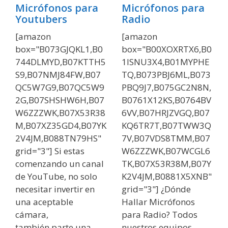
Micrófonos para
Micrófonos para
Youtubers
Radio
[amazon
[amazon
box="B073GJQKL1,B0
box="B00XOXRTX6,B0
744DLMYD,B07KTTH5
1ISNU3X4,B01MYPHE
S9,B07NMJ84FW,B07
TQ,B073PBJ6ML,B073
QC5W7G9,B07QC5W9
PBQ9J7,B075GC2N8N,
2G,B07SHSHW6H,B07
B0761X12KS,B0764BV
W6ZZZWK,B07X53R38
6VV,B07HRJZVGQ,B07
M,B07XZ35GD4,B07YK
KQ6TR7T,B07TWW3Q
2V4JM,B088TN79HS"
7V,B07VDS8TMM,B07
grid="3"] Si estas
W6ZZZWK,B07WCGL6
comenzando un canal
TK,B07X53R38M,B07Y
de YouTube, no solo
K2V4JM,B0881X5XNB"
necesitar invertir en
grid="3"] ¿Dónde
una aceptable
Hallar Micrófonos
cámara,
para Radio? Todos
también parte una ...
nuestros equipos