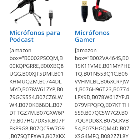
Micrófonos para
Micrófonos
Podcast
Gamer
[amazon
[amazon
box="B0002PSCQM,B
box="B002VA464S,B0
00KQPGRRE,B00XBQ8
15K11VME,B01MYPHE
UGG,B00XJF5DMI,B01
TQ,B01N553Q1C,B06
KHMUQ2M,B0744DL
VVHMLBL,B06XCRPJW
MYD,B078W61ZYP,B0
1,B076H96T23,B0774
79GC95S4,B07CZ6LW
LFX9D,B078W61ZYP,B
W4,B07DKB68DL,B07
079VFPQFQ,B07KTTH
DTTGZ7M,B07GXW6P
5S9,B07QC5W7G9,B0
79,B07HG7DX5R,B07P
7QGYDD8X,B07SCKVB
FKP9G8,B07QC5W7G9
54,B07SHGQM4D,B07
,B07SQTFXW3,B07XKX
XSG4MFQ,B082ZZL8Y